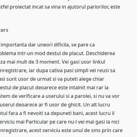
stfel proiectat incat sa vina in ajutorul pariorilor, este
kers
importanta dar uneori dificila, se pare ca
blema intr-un mod destul de placut. Deschiderea
a mai mult de 3 moment. Vei gasi usor linkul
registrare, iar dupa cativa pasi simpli vei reusi sa
asi sunt usor de urmat si va puteti alege chiar
estul de placut deoarece este intalnit mai rar la
stem de verificare a userului si a parolei, si nu va vor
 userul deoarece ar fi usor de ghicit. Un alt lucru
ul fara a fi nevoiti sa depuneti bani, acest lucru il
erviciu mai Particular pe care nu-l vei mai gasi la nici
 inregistrare, acest serviciu este unul de sms prin care