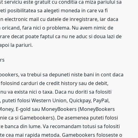
est serviciu este gratuit cu conditia ca miza pariului sa
i posibilitatea sa alegeti moneda in care va fi
n electronic mail cu datele de inregistrare, iar daca
ra oricand, fara nici o problema. Nu avem nimic de
trare decat poate faptul ca nu ne aduc si doua lazi de
poi la pariuri.
rs
ookers, va trebui sa depuneti niste bani in cont daca
i folosind carduri de credit history sau de debit,
nu va exista nici o taxa. Daca nu doriti sa folositi
 puteti folosi Western Union, Quickpay, PayPal,
ebMoney, E-gold sau MoneyBookers (MoneyBookers
anie ca si Gamebookers). De asemenea puteti folosi
ce banca din lume. Va recomandam totusi sa folositi
ste cea mai rapida metoda. Gamebookers foloseste o