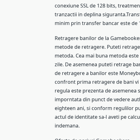
conexiune SSL de 128 bits, treatmen
tranzactii in deplina siguranta.Trans
minim prin transfer bancar este de 
Retragere banilor de la Gamebookers 
metode de retragere. Puteti retrage 
metoda. Cea mai buna metoda este tra
zile. De asemenea puteti retrage ban
de retragere a banilor este Moneyboo
confront prima retragere de bani vi 
regula este prezenta de asemenea si l
imporntata din punct de vedere auth
eighteen ani, si conform regulilor put
actul de identitate sa-l aveti pe calc
indemana.