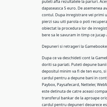
puteti afla rezultatele la pariuri. Ac
dapaseasca 5 euro. De asemenea avet
contul. Dupa inregistrare vei primi u
pierzi sau uiti parola o poti recupe
obiectat la procedura lor de inregis
bere sa le savuram in timp ce jucap a
Depuneri si retrageri la Gamebooke
Dupa ce va deschideti cont la Gameb
doriti sa pariati. Puteti depune bani
depositul minim va fi de ten euro, si 
cardul pentru a depune bani in cont,
Paybox, Paysafecard, Netteler, W
este detinuta de catre aceasi comp
transferul bankar de la aproape ori
cardul pentru depuneri deoarece e