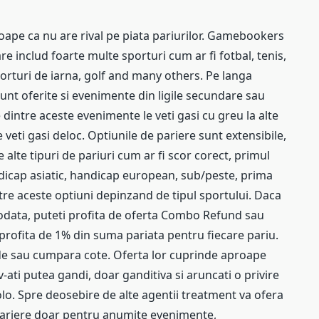
ape ca nu are rival pe piata pariurilor. Gamebookers
e includ foarte multe sporturi cum ar fi fotbal, tenis,
porturi de iarna, golf and many others. Pe langa
sunt oferite si evenimente din ligile secundare sau
 dintre aceste evenimente le veti gasi cu greu la alte
 veti gasi deloc. Optiunile de pariere sunt extensibile,
pe alte tipuri de pariuri cum ar fi scor corect, primul
ndicap asiatic, handicap european, sub/peste, prima
tre aceste optiuni depinzand de tipul sportului. Daca
odata, puteti profita de oferta Combo Refund sau
a profita de 1% din suma pariata pentru fiecare pariu.
de sau cumpara cote. Oferta lor cuprinde aproape
-ati putea gandi, doar ganditiva si aruncati o privire
acolo. Spre deosebire de alte agentii treatment va ofera
e pariere doar pentru anumite evenimente,