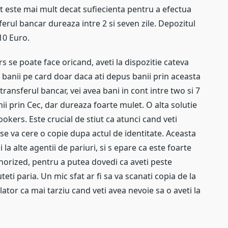
t este mai mult decat sufiecienta pentru a efectua
ferul bancar dureaza intre 2 si seven zile. Depozitul
10 Euro.
se poate face oricand, aveti la dispozitie cateva
banii pe card doar daca ati depus banii prin aceasta
nsferul bancar, vei avea bani in cont intre two si 7
ii prin Cec, dar dureaza foarte mulet. O alta solutie
kers. Este crucial de stiut ca atunci cand veti
se va cere o copie dupa actul de identitate. Aceasta
a alte agentii de pariuri, si s epare ca este foarte
orized, pentru a putea dovedi ca aveti peste
eti paria. Un mic sfat ar fi sa va scanati copia de la
ulator ca mai tarziu cand veti avea nevoie sa o aveti la