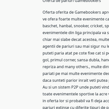
Oferta de pariuri Gamebookers
Oferta oferita de Gamebookers apro
ve ofera foarte multe evenimente car
baschet, hanbal, snooker, cricket, s
evenimentele din liga principala va 
chiar mai slabe decat acestea, multe
agentii de pariuri sau mai sigur nu le
puteti paria atat pe cote fixe cat si 
gol, primul corner, sansa dubla, ha
repriza and many others., multe din
pariati pe mai multe evenimente de
daca sunteti parior inrait veti pute
Au si un sistem P2P unde puteti vin
toate evenimentele sportive la acre v
in oferta lor si probabil va fi deja 
pariuri extinse cu diferite tipuri d